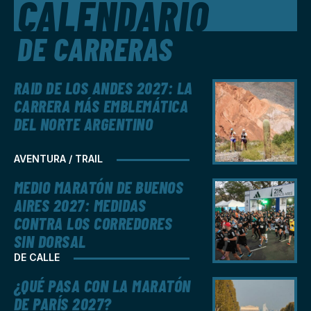
CALENDARIO
DE CARRERAS
RAID DE LOS ANDES 2027: LA
CARRERA MÁS EMBLEMÁTICA
DEL NORTE ARGENTINO
AVENTURA / TRAIL
MEDIO MARATÓN DE BUENOS
AIRES 2027: MEDIDAS
CONTRA LOS CORREDORES
SIN DORSAL
DE CALLE
¿QUÉ PASA CON LA MARATÓN
DE PARÍS 2027?