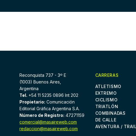
Reconquista 737 - 3º E
CARRERAS
(1003) Buenos Aires,
ATLETISMO
Argentina
EXTREMO
Tel.
+54 11 5235 0896 Int 202
CICLISMO
Propietario:
Comunicación
TRIATLÓN
Editorial Gráfica Argentina S.A.
COMBINADAS
Número de Registro:
47271159
DE CALLE
comercial@masaireweb.com
AVENTURA / TRAI
redaccion@masaireweb.com