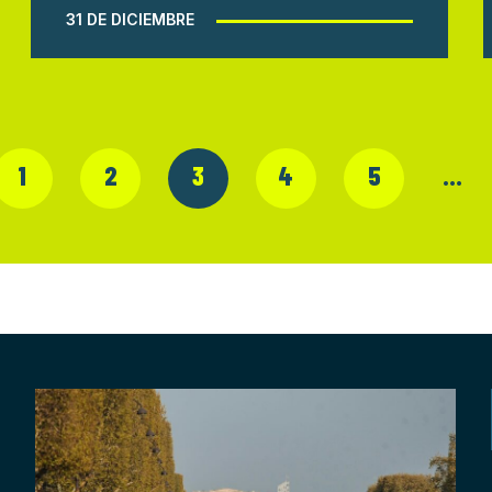
31 DE DICIEMBRE
1
2
3
4
5
…