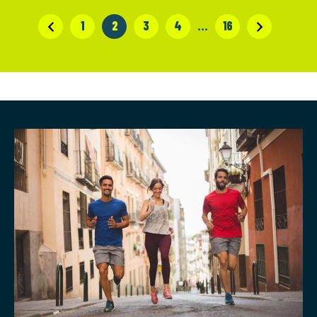
1
2
3
4
…
16