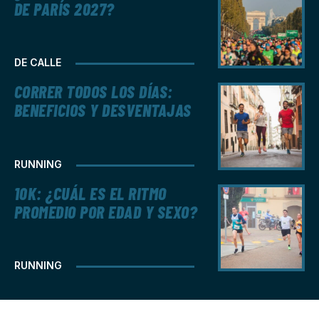
DE PARÍS 2027?
DE CALLE
CORRER TODOS LOS DÍAS:
BENEFICIOS Y DESVENTAJAS
RUNNING
10K: ¿CUÁL ES EL RITMO
PROMEDIO POR EDAD Y SEXO?
RUNNING