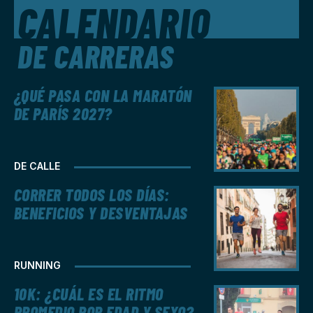
CALENDARIO
DE CARRERAS
¿QUÉ PASA CON LA MARATÓN
DE PARÍS 2027?
DE CALLE
CORRER TODOS LOS DÍAS:
BENEFICIOS Y DESVENTAJAS
RUNNING
10K: ¿CUÁL ES EL RITMO
PROMEDIO POR EDAD Y SEXO?