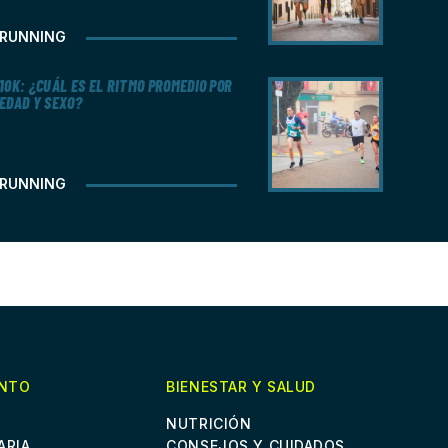
RUNNING
10K: ¿CUÁL ES EL RITMO PROMEDIO POR
EDAD Y SEXO?
RUNNING
ENTO
BIENESTAR Y SALUD
NUTRICIÓN
ARIA
CONSEJOS Y CUIDADOS