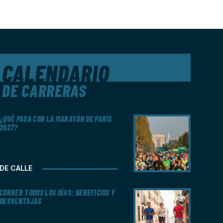
CALENDARIO
DE CARRERAS
¿QUÉ PASA CON LA MARATÓN DE PARÍS
2027?
DE CALLE
CORRER TODOS LOS DÍAS: BENEFICIOS Y
DESVENTAJAS