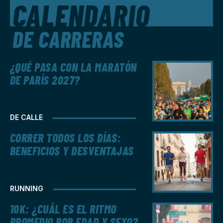
CALENDARIO
DE CARRERAS
¿QUÉ PASA CON LA MARATÓN
DE PARÍS 2027?
DE CALLE
CORRER TODOS LOS DÍAS:
BENEFICIOS Y DESVENTAJAS
RUNNING
10K: ¿CUÁL ES EL RITMO
PROMEDIO POR EDAD Y SEXO?