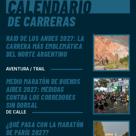
CALENDARIO
DE CARRERAS
RAID DE LOS ANDES 2027: LA
CARRERA MÁS EMBLEMÁTICA
DEL NORTE ARGENTINO
AVENTURA / TRAIL
MEDIO MARATÓN DE BUENOS
AIRES 2027: MEDIDAS
CONTRA LOS CORREDORES
SIN DORSAL
DE CALLE
¿QUÉ PASA CON LA MARATÓN
DE PARÍS 2027?