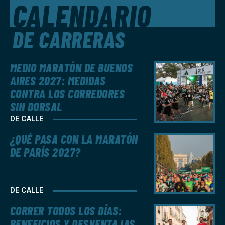
CALENDARIO
DE CARRERAS
MEDIO MARATÓN DE BUENOS
AIRES 2027: MEDIDAS
CONTRA LOS CORREDORES
SIN DORSAL
DE CALLE
¿QUÉ PASA CON LA MARATÓN
DE PARÍS 2027?
DE CALLE
CORRER TODOS LOS DÍAS:
BENEFICIOS Y DESVENTAJAS