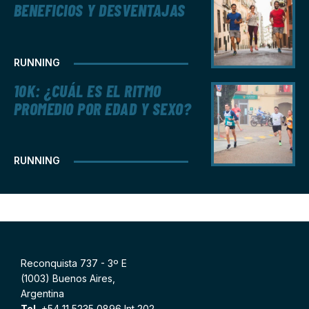
BENEFICIOS Y DESVENTAJAS
RUNNING
10K: ¿CUÁL ES EL RITMO
PROMEDIO POR EDAD Y SEXO?
RUNNING
Reconquista 737 - 3º E
(1003) Buenos Aires,
Argentina
Tel.
+54 11 5235 0896 Int 202