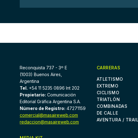
Reconquista 737 - 3º E
CARRERAS
(1003) Buenos Aires,
ATLETISMO
Argentina
EXTREMO
Tel.
+54 11 5235 0896 Int 202
CICLISMO
Propietario:
Comunicación
TRIATLÓN
Editorial Gráfica Argentina S.A.
COMBINADAS
Número de Registro:
47271159
DE CALLE
comercial@masaireweb.com
AVENTURA / TRAI
redaccion@masaireweb.com
MEDIA KIT