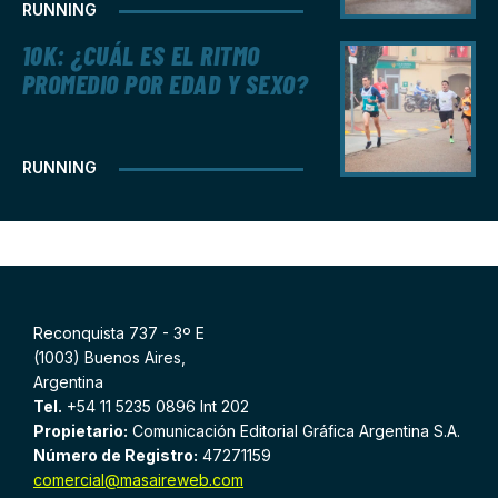
RUNNING
10K: ¿CUÁL ES EL RITMO
PROMEDIO POR EDAD Y SEXO?
RUNNING
Reconquista 737 - 3º E
(1003) Buenos Aires,
Argentina
Tel.
+54 11 5235 0896 Int 202
Propietario:
Comunicación Editorial Gráfica Argentina S.A.
Número de Registro:
47271159
comercial@masaireweb.com