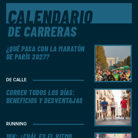
CALENDARIO
DE CARRERAS
¿QUÉ PASA CON LA MARATÓN
DE PARÍS 2027?
DE CALLE
CORRER TODOS LOS DÍAS:
BENEFICIOS Y DESVENTAJAS
RUNNING
10K: ¿CUÁL ES EL RITMO