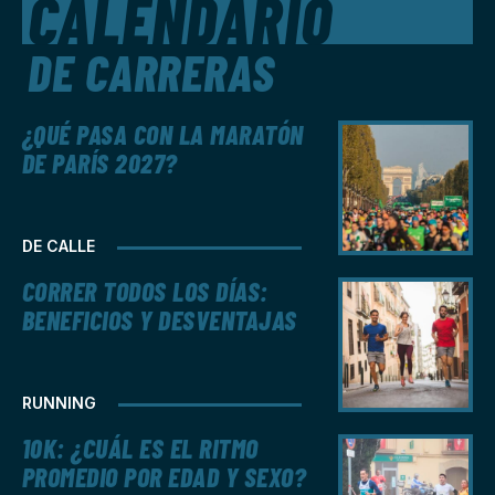
CALENDARIO
DE CARRERAS
¿QUÉ PASA CON LA MARATÓN
DE PARÍS 2027?
DE CALLE
CORRER TODOS LOS DÍAS:
BENEFICIOS Y DESVENTAJAS
RUNNING
10K: ¿CUÁL ES EL RITMO
PROMEDIO POR EDAD Y SEXO?