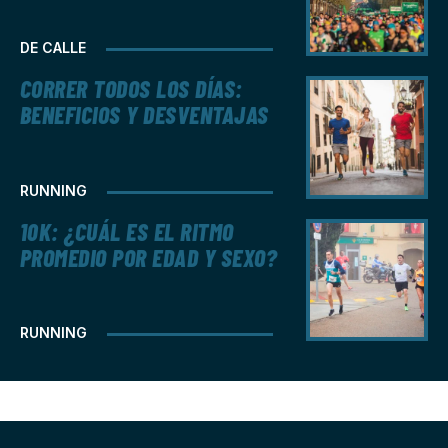
DE CALLE
CORRER TODOS LOS DÍAS:
BENEFICIOS Y DESVENTAJAS
RUNNING
10K: ¿CUÁL ES EL RITMO
PROMEDIO POR EDAD Y SEXO?
RUNNING