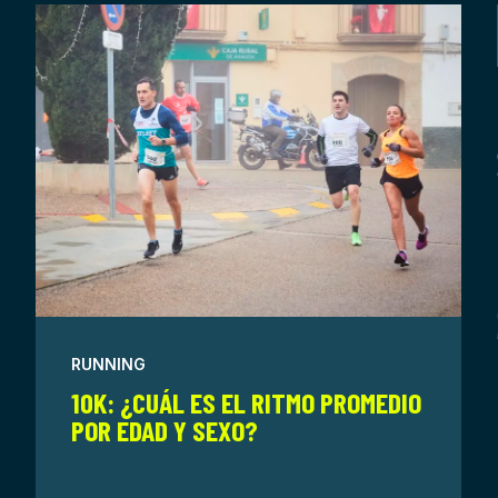
RUNNING
10K: ¿CUÁL ES EL RITMO PROMEDIO
POR EDAD Y SEXO?