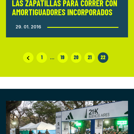
LAS ZAPATILLAS PARA CORRER CON
AMORTIGUADORES INCORPORADOS
29. 01. 2016
1
…
19
20
21
22