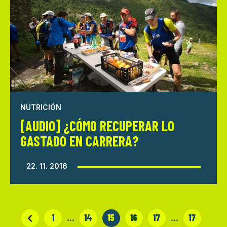
NUTRICIÓN
[AUDIO] ¿CÓMO RECUPERAR LO
GASTADO EN CARRERA?
22. 11. 2016
1
…
14
15
16
17
…
17